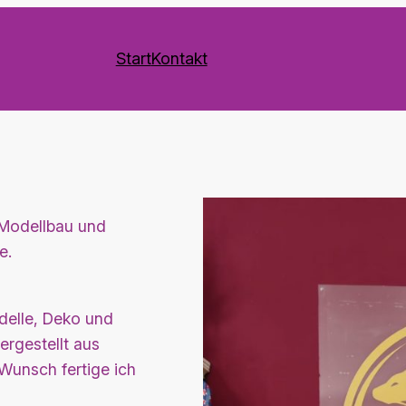
Start
Kontakt
 Modellbau und
e.
delle, Deko und
rgestellt aus
 Wunsch fertige ich