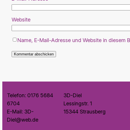
Website
Name, E-Mail-Adresse und Website in diesem B
I
Telefon: 0176 5684
3D-Diel
6704
Lessingstr. 1
E-Mail: 3D-
15344 Strausberg
Diel@web.de